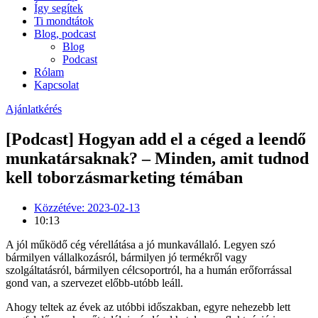
Így segítek
Ti mondtátok
Blog, podcast
Blog
Podcast
Rólam
Kapcsolat
Ajánlatkérés
[Podcast] Hogyan add el a céged a leendő
munkatársaknak? – Minden, amit tudnod
kell toborzásmarketing témában
Közzétéve:
2023-02-13
10:13
A jól működő cég vérellátása a jó munkavállaló. Legyen szó
bármilyen vállalkozásról, bármilyen jó termékről vagy
szolgáltatásról, bármilyen célcsoportról, ha a humán erőforrással
gond van, a szervezet előbb-utóbb leáll.
Ahogy teltek az évek az utóbbi időszakban, egyre nehezebb lett