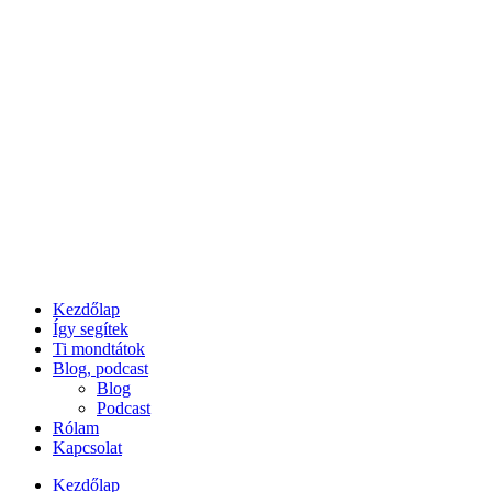
Ugrás
a
tartalomhoz
Kezdőlap
Így segítek
Ti mondtátok
Blog, podcast
Blog
Podcast
Rólam
Kapcsolat
Kezdőlap